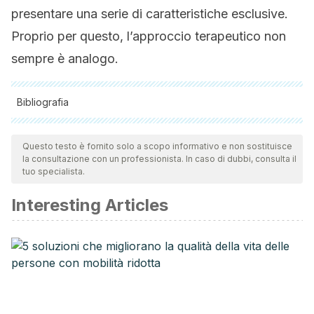
presentare una serie di caratteristiche esclusive.
Proprio per questo, l’approccio terapeutico non
sempre è analogo.
Bibliografia
Tutte le fonti citate sono state esaminate a fondo dal nostro
team per garantirne la qualità, l'affidabilità, l'attualità e la
Questo testo è fornito solo a scopo informativo e non sostituisce
la consultazione con un professionista. In caso di dubbi, consulta il
validità. La bibliografia di questo articolo è stata considerata
tuo specialista.
affidabile e di precisione accademica o scientifica.
Interesting Articles
Aróstegui, J. I., & Yagüe, J. (2007). Enfermedades
autoinflamatorias sistémicas hereditarias. Síndromes
hereditarios de fiebre periódica. Medicina Clínica, 129(7),
267-277.