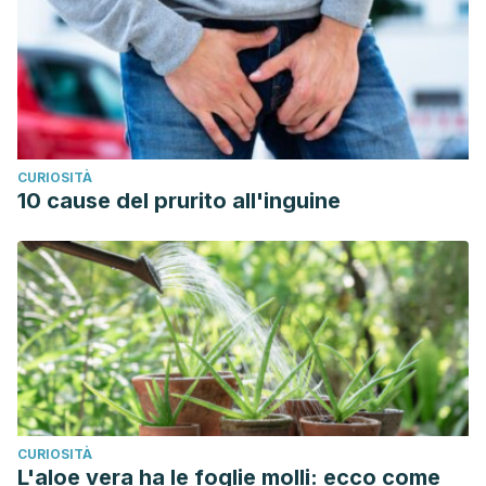
pathogens and spoilage microorganisms and the effect of
food components on its efficacy. doi: 10.4315/0362-
028X.JFP-14-257
Crit Rev Food Sci Nutr. 2013 May; 53(7): 738–750.
Published online 2013 May 2. Hass Avocado Composition
and Potential Health Effects. doi:
CURIOSITÀ
10.1080/10408398.2011.556759
10 cause del prurito all'inguine
Int J Trichology. 2015 Jan-Mar; 7(1): 2–15. Hair Cosmetics:
An Overview. doi: 10.4103/0974-7753.153450
CURIOSITÀ
L'aloe vera ha le foglie molli: ecco come