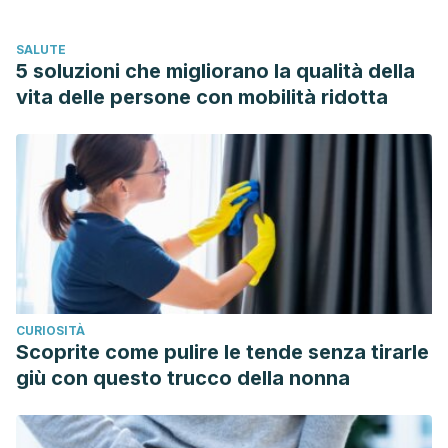
27
Dermatol Pract Concept. 2017 Jan; 7(1): 1–10. Published
SALUTE
online 2017 Jan 31. Diet and hair loss: effects of nutrient
5 soluzioni che migliorano la qualità della
deficiency and supplement use. doi: 10.5826/dpc.0701a01
vita delle persone con mobilità ridotta
J Cosmet Dermatol. 2013 Dec;12(4):306-13.Honey in
dermatology and skin care: a review. doi: 10.1111/jocd.12058.
Jundishapur J Nat Pharm Prod. 2013 Aug; 8(3): 100–104.
Published online 2013 Jul 17. Evidence for Clinical Use of
Honey in Wound Healing as an Anti-bacterial, Anti-
inflammatory Anti-oxidant and Anti-viral Agent: A Reviewdoi:
10.17795/jjnpp-9487
G ITAL DERMATOL VENEREOL 2013;148:687-91. Jojoba in
CURIOSITÀ
dermatology: a succinct review.
Scoprite come pulire le tende senza tirarle
https://www.sidemast.org/download/sidemast_201404011240
giù con questo trucco della nonna
J Food Prot. 2014 Dec;77(12):2062-8. Effect of white
mustard essential oil on the growth of foodborne