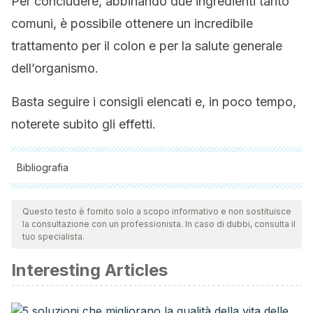
Per concludere, abbinando due ingredienti tanto
comuni, è possibile ottenere un incredibile
trattamento per il colon e per la salute generale
dell’organismo.
Basta seguire i consigli elencati e, in poco tempo,
noterete subito gli effetti.
Bibliografia
Tutte le fonti citate sono state esaminate a fondo dal nostro
team per garantirne la qualità, l'affidabilità, l'attualità e la
Questo testo è fornito solo a scopo informativo e non sostituisce
la consultazione con un professionista. In caso di dubbi, consulta il
validità. La bibliografia di questo articolo è stata considerata
tuo specialista.
affidabile e di precisione accademica o scientifica.
Interesting Articles
De Miguel, Cristina Rodríguez, et al. “La hora de ingesta
del polietilenglicol es un factor clave en la tolerancia y
eficacia de la preparación del colon en individuos de un