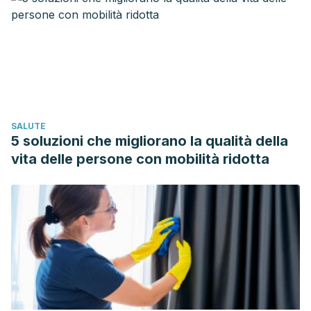
programa poblacional de cribado de cáncer
colorrectal.”
Gastroenterología y Hepatología
35.4 (2012):
236-242.
Olmos, Isaac. “Preparación intestinal colónica con
polietilenglicol y manitol: efectividad según la escala de
Boston.”
Gen
67.2 (2013): 64-64.
SALUTE
Ramos, F., et al. “Tolerancia y limpieza del colon con dos
5 soluzioni che migliorano la qualità della
preparaciones. Polietilenglicol o fosfato
vita delle persone con mobilità ridotta
sódico.”
Gastroenterologia y Hepatología
24.1 (2001): 9-12.
Boon KB., Nurul EM., Swee KY., Hyunh K., et al., Anti obesity
and anti inflammatory effects of synthetic acetic acid
vinegar and nipa vinegar on high fat diet induced obese
mice. Sci Rep, 2017.
Haoan Z., Ni C., Wenqi Z., Sinan C., et al., Honey
polyphenols ameliorate DSS induced ulcerative colitis via
modulating gut microbiota in rats. Mol Nutr Food Res, 2019.