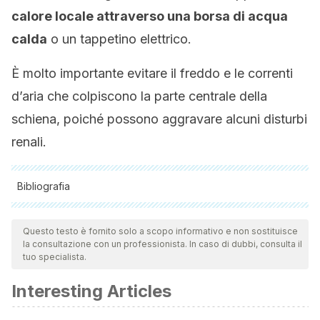
calore locale attraverso una borsa di acqua
calda
o un tappetino elettrico.
È molto importante evitare il freddo e le correnti
d’aria che colpiscono la parte centrale della
schiena, poiché possono aggravare alcuni disturbi
renali.
Bibliografia
Tutte le fonti citate sono state esaminate a fondo dal nostro
team per garantirne la qualità, l'affidabilità, l'attualità e la
Questo testo è fornito solo a scopo informativo e non sostituisce
la consultazione con un professionista. In caso di dubbi, consulta il
validità. La bibliografia di questo articolo è stata considerata
tuo specialista.
affidabile e di precisione accademica o scientifica.
Interesting Articles
Benigni, A., Morigi, M., & Remuzzi, G. (2010). Kidney
regeneration. The Lancet.
https://doi.org/10.1016/S0140-