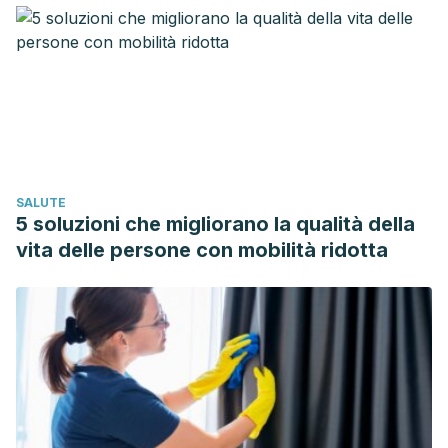
6736
(10)60237-1
Blaine, J., Chonchol, M., & Levi, M. (2015). Renal control of
calcium, phosphate, and magnesium homeostasis. Clinical
Journal of the American Society of Nephrology.
https://doi.org/10.2215/CJN.09750913
U.S. Department of Health and Human Services. (2009).
The Kidneys and How They Work. National Institutes of
SALUTE
Health.
https://doi.org/10.1017/CBO9781107415324.004
5 soluzioni che migliorano la qualità della
Gerich, J. E. (2010). Role of the kidney in normal glucose
vita delle persone con mobilità ridotta
homeostasis and in the hyperglycaemia of diabetes
mellitus: Therapeutic implications. Diabetic Medicine.
https://doi.org/10.1111/j.1464-5491.2009.02894.x