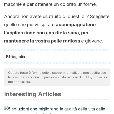
macchie e per ottenere un colorito uniforme.
Ancora non avete usufruito di questi oli? Scegliete
quello che più vi ispira e
accompagnatene
l’applicazione con una dieta sana, per
mantenere la vostra pelle radiosa
e giovane.
Bibliografia
Tutte le fonti citate sono state esaminate a fondo dal nostro
team per garantirne la qualità, l'affidabilità, l'attualità e la
Questo testo è fornito solo a scopo informativo e non sostituisce
la consultazione con un professionista. In caso di dubbi, consulta il
validità. La bibliografia di questo articolo è stata considerata
tuo specialista.
affidabile e di precisione accademica o scientifica.
Interesting Articles
Białoń, M., Krzyśko-Łupicka, T., Nowakowska-Bogdan, E.,
& Wieczorek, P. P. (2019). Chemical composition of two
different lavender essential oils and their effect on facial