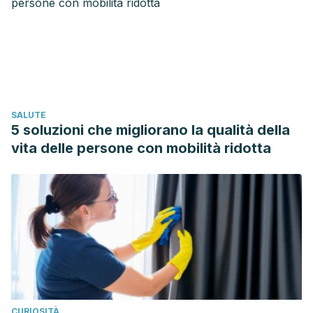
skin microbiota.
Molecules
,
24
(18), 1-17. Disponible en:
https://pubmed.ncbi.nlm.nih.gov/31500359/
Bun, T., Fei, E., Li, X., et al. (2016). Carrot (Daucus carota)
Oils. In V. Preedy (Ed.),
Essential Oils in Food Preservation,
Flavor and Safety
(pp. 303-308). Academic Press.
Disponible en:
SALUTE
https://www.sciencedirect.com/science/article/pii/B9780124
5 soluzioni che migliorano la qualità della
Calabrese, V., Scapagnini, G., Randazzo, S. D., Randazzo,
vita delle persone con mobilità ridotta
G., Catalano, C., Geraci, G., & Morganti, P. (1999). Oxidative
stress and antioxidants at skin biosurface: a novel
antioxidant from lemon oil capable of inhibiting oxidative
damage to the skin.
Drugs under experimental and clinical
research
,
25
(6), 281-287. Disponible en:
https://pubmed.ncbi.nlm.nih.gov/10713866/
Hammer, K. A. (2015). Treatment of acne with tea tree oil
(melaleuca) products: a review of efficacy, tolerability and
CURIOSITÀ