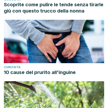
potential modes of action.
International journal of
Scoprite come pulire le tende senza tirarle
antimicrobial agents
,
45
(2), 106-110. Disponible en:
giù con questo trucco della nonna
https://www.sciencedirect.com/science/article/abs/pii/S09
via%3Dihub
Hongratanaworakit, T. (2010). Stimulating effect of
aromatherapy massage with jasmine oil.
Natural product
communications
,
5
(1), 157-162. Disponible en:
https://pubmed.ncbi.nlm.nih.gov/20184043/
Lin, T. K., Zhong, L., & Santiago, J. L. (2017). Anti-
inflammatory and skin barrier repair effects of topical
CURIOSITÀ
application of some plant oils.
International journal of
10 cause del prurito all'inguine
molecular sciences
,
19
(1), 1-21. Disponible en:
https://www.mdpi.com/1422-0067/19/1/70
Phetcharat, L., Wongsuphasawat, K., & Winther, K. (2015).
The effectiveness of a standardized rose hip powder,
containing seeds and shells of Rosa canina, on cell