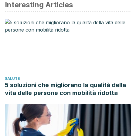
Interesting Articles
Lopategui Cabezas I., Cervantes Llano M., Pentón Rol G..
Neuromielitis óptica: Principales diferencias con la
esclerosis múltiple. An. Med. Interna (Madrid). 2008; 25( 6
): 294-296.
Chiquete E, Navarro Bonnet J, Ayala Armas R, Gutiérrez
Gutiérrez N, Solórzano Meléndez A, Rodríguez Tapia D et
al. Neuromielitis óptica: actualización clínica. Revista de
Neurología. 2010;51(05):289.
Arias-González NP, Valencia-Paredes D. Neuromielitis
SALUTE
óptica, anticuerpos anti-acuaporina 4. Rev Med MD.
5 soluzioni che migliorano la qualità della
2014;5.6(1):58-61.
vita delle persone con mobilità ridotta
Pinzón A, Echeverry T, Rodríguez A. Neuromielitis óptica
(enfermedad de Devic)
.
Acta Médica Colombiana.
2010;35(1):21-25.
Wingerchuk DM, Lennon VA, Lucchinetti CF, Pittock SJ,
Weinshenker BG. The spectrum of neuromyelitis optica.