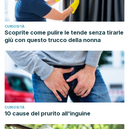
Lancet Neurol. 2007 Sep;6(9):805-15.
Contentti, Edgar Carnero, et al. “Neuromielitis óptica:
actualización clínica y terapéutica.”
Neurología
CURIOSITÀ
Argentina
5.4 (2013): 259-269.
Scoprite come pulire le tende senza tirarle
Huda S, Whittam D, Bhojak M, Chamberlain J, Noonan C,
giù con questo trucco della nonna
Jacob A. Neuromyelitis optica spectrum disorders. Clin
Med (Lond). 2019 Mar;19(2):169-176.
CURIOSITÀ
10 cause del prurito all'inguine