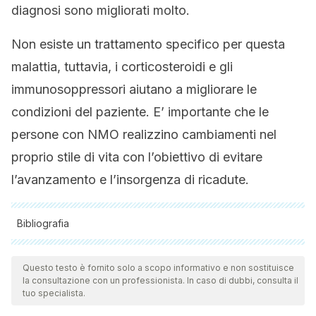
diagnosi sono migliorati molto.
Non esiste un trattamento specifico per questa
malattia, tuttavia, i corticosteroidi e gli
immunosoppressori aiutano a migliorare le
condizioni del paziente. E’ importante che le
persone con NMO realizzino cambiamenti nel
proprio stile di vita con l’obiettivo di evitare
l’avanzamento e l’insorgenza di ricadute.
Bibliografia
Tutte le fonti citate sono state esaminate a fondo dal nostro
team per garantirne la qualità, l'affidabilità, l'attualità e la
Questo testo è fornito solo a scopo informativo e non sostituisce
la consultazione con un professionista. In caso di dubbi, consulta il
validità. La bibliografia di questo articolo è stata considerata
tuo specialista.
affidabile e di precisione accademica o scientifica.