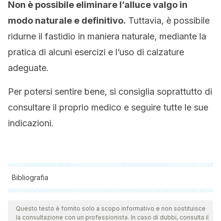
Non è possibile eliminare l’alluce valgo in
modo naturale e definitivo.
Tuttavia, è possibile
ridurne il fastidio in maniera naturale, mediante la
pratica di alcuni esercizi e l’uso di calzature
adeguate.
Per potersi sentire bene, si consiglia soprattutto di
consultare il proprio medico e seguire tutte le sue
indicazioni.
Bibliografia
Tutte le fonti citate sono state esaminate a fondo dal nostro
team per garantirne la qualità, l'affidabilità, l'attualità e la
Questo testo è fornito solo a scopo informativo e non sostituisce
la consultazione con un professionista. In caso di dubbi, consulta il
validità. La bibliografia di questo articolo è stata considerata