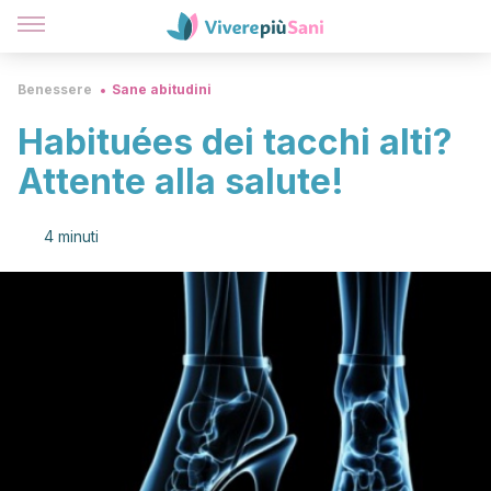
Benessere
Sane abitudini
Habituées dei tacchi alti?
Attente alla salute!
4 minuti