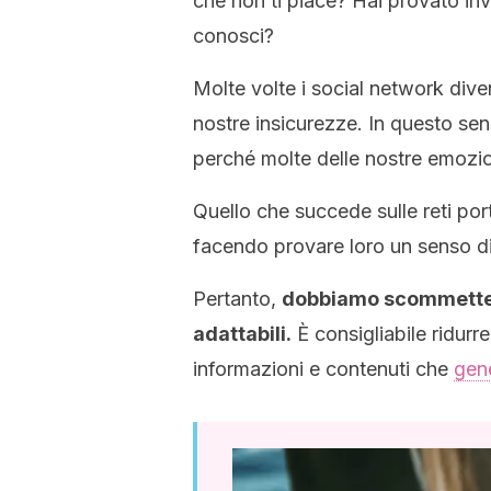
che non ti piace? Hai provato in
conosci?
Molte volte i social network diven
nostre insicurezze. In questo sens
perché molte delle nostre emozion
Quello che succede sulle reti port
facendo provare loro un senso di
Pertanto,
dobbiamo scommettere
adattabili.
È consigliabile ridur
informazioni e contenuti che
gen