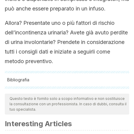
può anche essere preparato in un infuso.
Allora? Presentate uno o più fattori di rischio
dell’incontinenza urinaria? Avete già avuto perdite
di urina involontarie? Prendete in considerazione
tutti i consigli dati e iniziate a seguirli come
metodo preventivo.
Bibliografia
Tutte le fonti citate sono state esaminate a fondo dal nostro
team per garantirne la qualità, l'affidabilità, l'attualità e la
Questo testo è fornito solo a scopo informativo e non sostituisce
la consultazione con un professionista. In caso di dubbi, consulta il
validità. La bibliografia di questo articolo è stata considerata
tuo specialista.
affidabile e di precisione accademica o scientifica.
Interesting Articles
2. Martin JL, Williams KS, Abrams KR, Turner DA, Sutton AJ,
Chapple C, et al. Systematic review and evaluation of