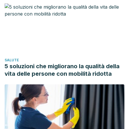
methods of assessing urinary incontinence. Health Technol
Assess. 2006 Feb; 10(6): 1-132, iii-iv.
3. Dumoulin C, Hay-Smith EJ, Mac Habée-Séguin G. Pelvic
floor muscle training versus no treatment, or inactive
control treatments, for urinary incontinence in women.
Cochrane Database Syst Rev. 2014 May 14; 5: CD005654.
Niikee Schoendorfer et al. “Urox containing concentrated
SALUTE
extracts of
Crataeva nurvala
stem bark,
Equisetum
5 soluzioni che migliorano la qualità della
arvense
stem and
Lindera aggregata
root, in the treatment
vita delle persone con mobilità ridotta
of symptoms of overactive bladder and urinary
incontinence: a phase 2, randomised, double-
blind placebo controlled trial”,
BMC Complement Altern
Med
. 2018; 18: 42.