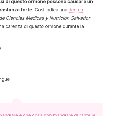
assi di questo ormone possono causare un
bastanza forte
. Così indica una
ricerca
 de Ciencias Médicas y Nutrición Salvador
una carenza di questo ormone durante la
o
angue
angiare e che cosa non mangiare durante le