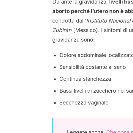
Durante la gravidanza, l
ivelli b
aborto perché l’utero non è ab
condotta dall’
Instituto Nacional
Zubirán
(Messico)
.
I sintomi di 
gravidanza sono:
Dolore addominale localizzat
Sensibilità costante al seno
Continua stanchezza
Bassi livelli di zucchero nel s
Secchezza vaginale
Leggete anche:
Che cosa m