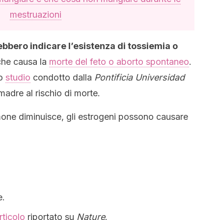
mestruazioni
bbero indicare l’esistenza di tossiemia o
che causa la
morte del feto o aborto spontaneo
.
to
studio
condotto dalla
Pontificia Universidad
madre al rischio di morte.
mone diminuisce, gli estrogeni possono causare
e.
rticolo
riportato su
Nature
.