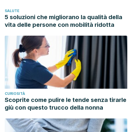
Seed Lowers Serum Triglycerides in Overweight and
SALUTE
Obese Subjects: A Dose-Response Randomized
5 soluzioni che migliorano la qualità della
Controlled Clinical Trial. Curr Dev Nutr. 2017;1(9):e001321.
vita delle persone con mobilità ridotta
Published 2017 Aug 24. doi:10.3945/cdn.117.001321
Li L, Lietz G, Bal W, Watson A, Morfey B, Seal C. Effects of
Quinoa (
Chenopodium quinoa
Willd.) Consumption on
Markers of CVD Risk.
Nutrients
. 2018;10(6):777. Published
2018 Jun 16. doi:10.3390/nu10060777
Vega-Gálvez, A., Miranda, M., Vergara, J., Uribe, E.,
Puente, L., & Martínez, E. A. (2010, December). Nutrition
facts and functional potential of quinoa (Chenopodium
CURIOSITÀ
quinoa willd.), an ancient Andean grain: A review.
Journal of
Scoprite come pulire le tende senza tirarle
the Science of Food and Agriculture
.
giù con questo trucco della nonna
https://doi.org/10.1002/jsfa.4158