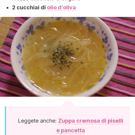
2 cucchiai di
olio d’oliva
Leggete anche:
Zuppa cremosa di piselli
e pancetta