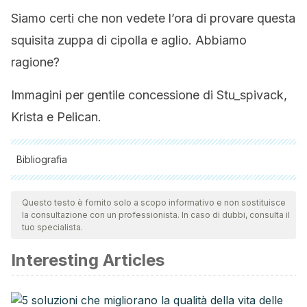
Siamo certi che non vedete l’ora di provare questa
squisita zuppa di cipolla e aglio. Abbiamo
ragione?
Immagini per gentile concessione di Stu_spivack,
Krista e Pelican.
Bibliografia
Tutte le fonti citate sono state esaminate a fondo dal nostro
team per garantirne la qualità, l'affidabilità, l'attualità e la
Questo testo è fornito solo a scopo informativo e non sostituisce
la consultazione con un professionista. In caso di dubbi, consulta il
validità. La bibliografia di questo articolo è stata considerata
tuo specialista.
affidabile e di precisione accademica o scientifica.
Interesting Articles
NIH. (2018). Gripe. In MedlinePlus.
Services, U. S. D. of H. and H., & Prevention, C. for D. C.