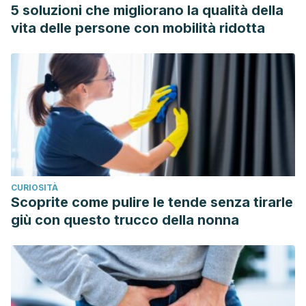
Mori H-M, Kawanami H, Kawahata H, Aoki M. Wound
5 soluzioni che migliorano la qualità della
healing potential of lavender oil by acceleration of
vita delle persone con mobilità ridotta
granulation and wound contraction through induction of
TGF-β in a rat model.
BMC Complement Altern Med
.
2016;16(1):144. doi:10.1186/s12906-016-1128-7
Latreille J, Kesse-Guyot E, Malvy D, et al. Dietary
monounsaturated fatty acids intake and risk of skin
photoaging.
PLoS One
. 2012;7(9):e44490.
doi:10.1371/journal.pone.0044490
Dreher ML, Davenport AJ. Hass avocado composition and
CURIOSITÀ
potential health effects.
Crit Rev Food Sci Nutr
.
Scoprite come pulire le tende senza tirarle
2013;53(7):738–750. doi:10.1080/10408398.2011.556759
giù con questo trucco della nonna
Singh, B., Singh, J. P., Kaur, A., & Singh, N. (2016). Bioactive
compounds in banana and their associated health benefits
– A review. Food Chemistry.
https://doi.org/10.1016/j.foodchem.2016.03.033