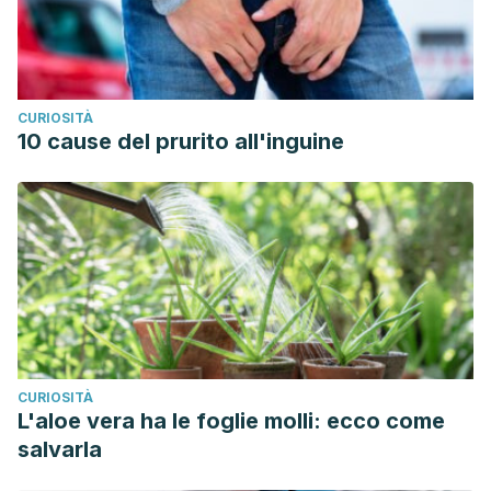
Pazyar, N., Yaghoobi, R., Kazerouni, A., & Feily, A. (2012).
Oatmeal in dermatology: A brief review. Indian Journal of
Dermatology, Venereology and Leprology.
https://doi.org/10.4103/0378-6323.93629
CURIOSITÀ
Ediriweera ER, Premarathna NY. Medicinal and cosmetic
10 cause del prurito all'inguine
uses of Bee’s Honey – A review.
Ayu
. 2012;33(2):178–182.
doi:10.4103/0974-8520.105233
CURIOSITÀ
L'aloe vera ha le foglie molli: ecco come
salvarla