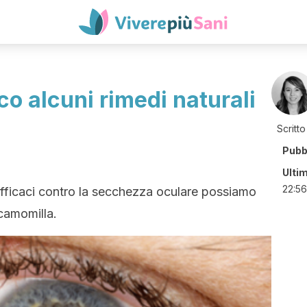
o alcuni rimedi naturali
Scritto
Pubb
Ulti
22:56
ù efficaci contro la secchezza oculare possiamo
a camomilla.