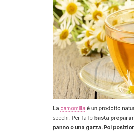
La
camomilla
è un prodotto natura
secchi. Per farlo
basta preparare
panno o una garza. Poi posizion