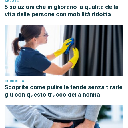
SALUTE
absinthium L.)-A curious plant with both neurotoxic and
5 soluzioni che migliorano la qualità della
neuroprotective properties? Journal of
vita delle persone con mobilità ridotta
Ethnopharmacology.
https://doi.org/10.1016/j.jep.2010.05.062
CURIOSITÀ
Scoprite come pulire le tende senza tirarle
giù con questo trucco della nonna