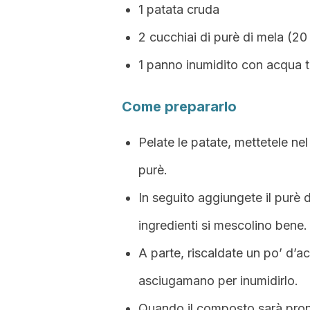
1 patata cruda
2 cucchiai di purè di mela (20
1 panno inumidito con acqua t
Come prepararlo
Pelate le patate, mettetele nel
purè.
In seguito aggiungete il purè di
ingredienti si mescolino bene.
A parte, riscaldate un po’ d’
asciugamano per inumidirlo.
Quando il composto sarà pront