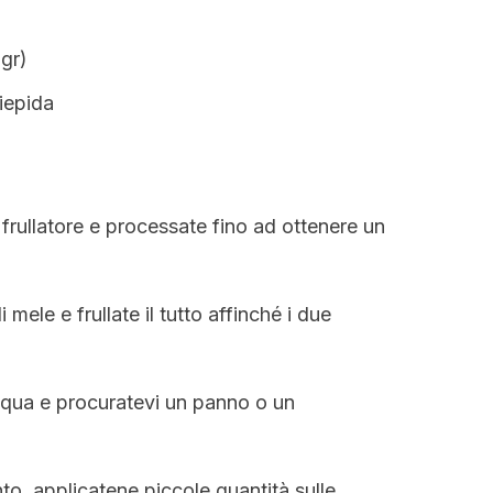
 gr)
iepida
 frullatore e processate fino ad ottenere un
 mele e frullate il tutto affinché i due
acqua e procuratevi un panno o un
o, applicatene piccole quantità sulle