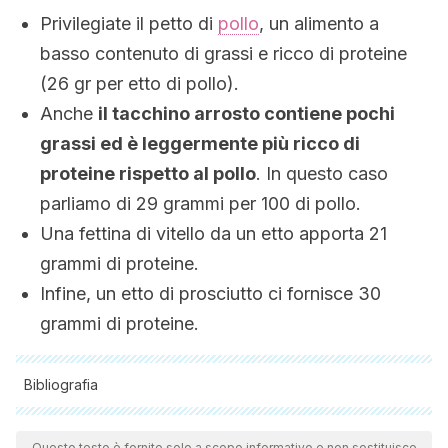
Privilegiate il petto di
pollo
, un alimento a
basso contenuto di grassi e ricco di proteine
(26 gr per etto di pollo).
Anche
il tacchino arrosto contiene pochi
grassi ed è leggermente più ricco di
proteine rispetto al pollo
. In questo caso
parliamo di 29 grammi per 100 di pollo.
Una fettina di vitello da un etto apporta 21
grammi di proteine.
Infine, un etto di prosciutto ci fornisce 30
grammi di proteine.
Bibliografia
Tutte le fonti citate sono state esaminate a fondo dal nostro
team per garantirne la qualità, l'affidabilità, l'attualità e la
Questo testo è fornito solo a scopo informativo e non sostituisce