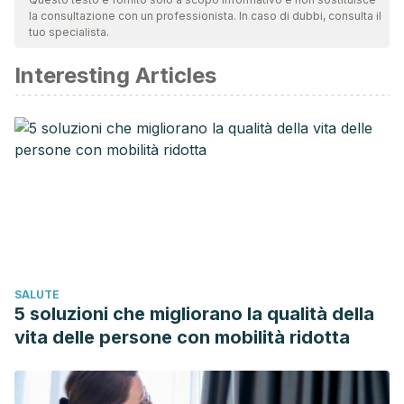
la consultazione con un professionista. In caso di dubbi, consulta il
validità. La bibliografia di questo articolo è stata considerata
tuo specialista.
affidabile e di precisione accademica o scientifica.
Interesting Articles
Martone AM., Marzetti E., Calvani R., Picca A., et al.,
Exercise and protein intake: a synergistic approach against
sarcopenia. Biomed Res Int, 2017.
Jager R., Kersick CM., Campbell BI., Cribb PJ., et al.,
International society of sports nutrition position stand:
protein and exercise. J Int Soc Sports Nutr, 2017.
SALUTE
5 soluzioni che migliorano la qualità della
vita delle persone con mobilità ridotta