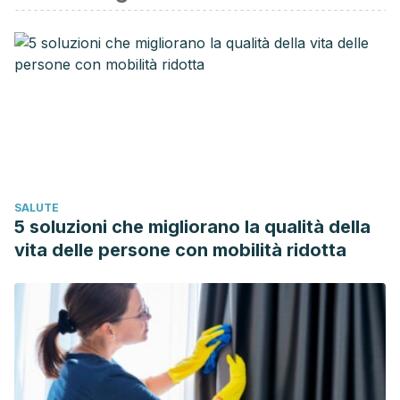
use of suicide crisis hotlines: a scoping review of current
literature.”
Journal of Public Mental Health
(2022).
Pirkis, Jane, et al. “Suicide prevention media campaigns: a
systematic literature review.”
Health Communication
34.4
(2019): 402-414.
Sindahl, Trine N., et al. “Texting for help: Processes and
impact of text counseling with children and youth with
suicide ideation.”
Suicide and Life‐Threatening
SALUTE
Behavior
49.5 (2019): 1412-1430.
5 soluzioni che migliorano la qualità della
Gordon, Joshua A., Shelli Avenevoli, and Jane L. Pearson.
vita delle persone con mobilità ridotta
“Suicide prevention research priorities in health
care.”
JAMA psychiatry
77.9 (2020): 885-886.
Large, Matthew Michael. “The role of prediction in suicide
prevention.”
Dialogues in clinical neuroscience
(2022).