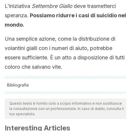
L’iniziativa
Settembre Giallo
deve trasmetterci
speranza.
Possiamo ridurre i casi di suicidio nel
mondo.
Una semplice azione, come la distribuzione di
volantini gialli con i numeri di aiuto, potrebbe
essere sufficiente. È un atto a disposizione di tutti
coloro che salvano vite.
Bibliografia
Tutte le fonti citate sono state esaminate a fondo dal nostro
team per garantirne la qualità, l'affidabilità, l'attualità e la
Questo testo è fornito solo a scopo informativo e non sostituisce
la consultazione con un professionista. In caso di dubbi, consulta il
validità. La bibliografia di questo articolo è stata considerata
tuo specialista.
affidabile e di precisione accademica o scientifica.
Interesting Articles
Krishnamurti, Lauren Sealy, et al. “Gender differences in