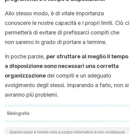
Allo stesso modo, è di vitale importanza
conoscere le nostre capacità e i propri limiti. Ciò ci
permetterà di evitare di prefissarci compiti che
non saremo in grado di portare a termine.
In poche parole,
per sfruttare al meglio il tempo
a disposizione sono necessari una corretta
organizzazione
dei compiti e un adeguato
svolgimento degli stessi. Imparando a farlo, non si
avranno più problemi.
Bibliografia
Tutte le fonti citate sono state esaminate a fondo dal nostro
team per garantirne la qualità, l'affidabilità, l'attualità e la
Questo testo è fornito solo a scopo informativo e non sostituisce