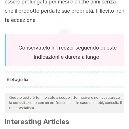
essere prolungata per mesi e anche anni senza
che il prodotto perda le sue proprietà. Il lievito non
fa eccezione.
Conservatelo in freezer seguendo queste
indicazioni e durerà a lungo.
Bibliografia
Tutte le fonti citate sono state esaminate a fondo dal nostro
team per garantirne la qualità, l'affidabilità, l'attualità e la
Questo testo è fornito solo a scopo informativo e non sostituisce
la consultazione con un professionista. In caso di dubbi, consulta il
validità. La bibliografia di questo articolo è stata considerata
tuo specialista.
affidabile e di precisione accademica o scientifica.
Interesting Articles
Suárez-Machín, Caridad; Garrido-Carralero, Norge Antonio;