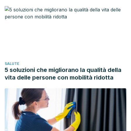
Guevara-Rodríguez, Carmen Amarilys Levadura
Saccharomyces cerevisiae y la producción de alcohol.
Revisión bibliográfica ICIDCA. Sobre los Derivados de la
Caña de Azúcar, vol. 50, núm. 1, enero-abril, 2016, pp. 20-
28. Disponible en:
https://www.redalyc.org/pdf/2231/223148420004.pdf
Polo L, Ferrer S, Pardo I. Univerdidade De Vigo. Efecto de
la temperatura de congelación en la conservación de
SALUTE
levaduras vínicas mediante la técnica de liofilización.
5 soluzioni che migliorano la qualità della
Congreso Nacional de Investigación.Disponible en:
vita delle persone con mobilità ridotta
https://www.uv.es/enolab/efecto%20de%20la%20temperatur
Eduardo Umaña. Conservación de alimentos por frío.
FUSADES. Disponible en:
http://fusades.org/publicaciones/conservacion_alimentos_frio
Silvina Pardo, Miguel Ángel Galvagno, Patricia Cerrutti.
Estudios de la viabilidad y la vitalidad frente al congelado