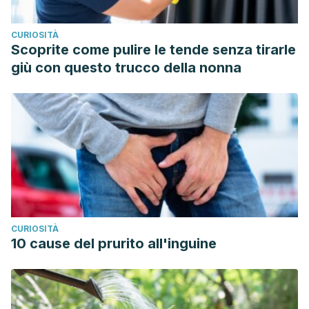
de la levadura probiótica
Saccharomyces boulardii
: efecto
del preacondicionamiento fisiológico. Revista
CURIOSITÀ
Iberoamericana de Micología. 2009, Vol. 26. Núm. 2.
Scoprite come pulire le tende senza tirarle
páginas 155-160. https://www.elsevier.es/es-revista-revista-
giù con questo trucco della nonna
iberoamericana-micologia-290-articulo-estudios-
viabilidad-vitalidad-frente-al-13139640
Hospital Universitario Austral. Levadura nutricional:
beneficios de incorporarla a la dieta. Disponible en:
https://www.hospitalaustral.edu.ar/2013/06/levadura-
nutricional-beneficios-de-incorporarla-a-la-dieta/
CURIOSITÀ
10 cause del prurito all'inguine