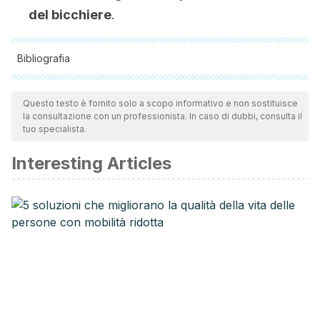
del bicchiere
.
Bibliografia
Tutte le fonti citate sono state esaminate a fondo dal nostro
team per garantirne la qualità, l'affidabilità, l'attualità e la
Questo testo è fornito solo a scopo informativo e non sostituisce
la consultazione con un professionista. In caso di dubbi, consulta il
validità. La bibliografia di questo articolo è stata considerata
tuo specialista.
affidabile e di precisione accademica o scientifica.
Interesting Articles
McRorie, J. W. (2018). Heartburn. Nutrition Today.
https://doi.org/10.1097/NT.0000000000000244