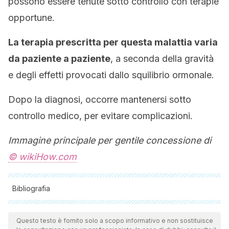
possono essere tenute sotto controllo con terapie
opportune.
La terapia prescritta per questa malattia varia
da paziente a paziente
, a seconda della gravità
e degli effetti provocati dallo squilibrio ormonale.
Dopo la diagnosi, occorre mantenersi sotto
controllo medico, per evitare complicazioni.
Immagine principale per gentile concessione di
© wikiHow.com
Bibliografia
Tutte le fonti citate sono state esaminate a fondo dal nostro
team per garantirne la qualità, l'affidabilità, l'attualità e la
Questo testo è fornito solo a scopo informativo e non sostituisce