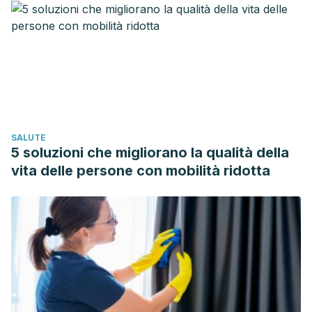
1776-1785.
Enfermedades diarréicas, Organización Mundial de la
Salud (OMS). Recogido a 20 de agosto en
https://www.who.int/es/news-room/fact-
sheets/detail/diarrhoeal-disease
Elliott, EJ (2007 Jan 6). «Acute gastroenteritis in
children.».
BMJ (Clinical research ed.)
334 (7583)
SALUTE
Tate JE, Burton AH, Boschi-Pinto C, Steele AD, Duque J,
5 soluzioni che migliorano la qualità della
Parashar UD (February de 2012). «2008 estimate of
vita delle persone con mobilità ridotta
worldwide rotavirus-associated mortality in children
younger than 5 years before the introduction of universal
rotavirus vaccination programmes: a systematic review and
meta-analysis».
The Lancet Infectious Diseases
12 (2): 136-
41.
Gastroenteritis, MedlinePLUS.gov. Recogido a 20 de
agosto en