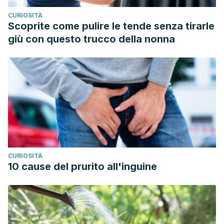
https://medlineplus.gov/spanish/gastroenteritis.html
CURIOSITÀ
Blacklow, N. R., & Greenberg, H. B. (1991). Viral
Scoprite come pulire le tende senza tirarle
gastroenteritis.
New England Journal of Medicine
,
325
(4),
giù con questo trucco della nonna
252-264.
Galanis, E (2007 Sep 11). «Campylobacter and bacterial
gastroenteritis.». CMAJ : Canadian Medical Association 177
(6): 570-1.
Gastroenteritis bacteriana, Veteran Health Library.
Recogido a 20 de agosto en
https://www.veteranshealthlibrary.va.gov/Spanish/DiseasesCo
Sepúlveda, Sofía E., et al. “Enfermedad inflamatoria
CURIOSITÀ
intestinal: Una mirada inmunológica.”
Revista médica de
10 cause del prurito all'inguine
Chile
136.3 (2008): 367-375.
Meza-Lucas, Antonio, and Francisco Aguilar Rebolledo.
“Teniasis humana por Taenia solium.”
Revista Mexicana de
Patología Clínica y Medicina de Laboratorio
49.2 (2002):