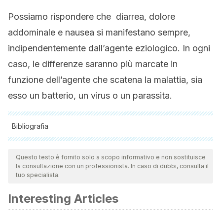
Possiamo rispondere che diarrea, dolore
addominale e nausea si manifestano sempre,
indipendentemente dall’agente eziologico. In ogni
caso, le differenze saranno più marcate in
funzione dell’agente che scatena la malattia, sia
esso un batterio, un virus o un parassita.
Bibliografia
Tutte le fonti citate sono state esaminate a fondo dal nostro
team per garantirne la qualità, l'affidabilità, l'attualità e la
Questo testo è fornito solo a scopo informativo e non sostituisce
la consultazione con un professionista. In caso di dubbi, consulta il
validità. La bibliografia di questo articolo è stata considerata
tuo specialista.
affidabile e di precisione accademica o scientifica.
Interesting Articles
Glass, R. I., Parashar, U. D., & Estes, M. K. (2009). Norovirus
gastroenteritis.
New England Journal of Medicine
,
361
(18),