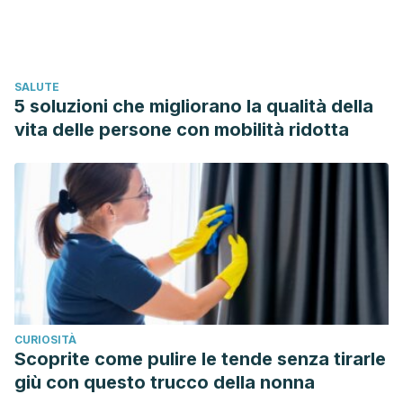
https://www.internationaljournalofwellbeing.org/index.php/ijo
Fernández V. Contra la prisa: el movimiento slow y
derivadas. Crítica [Internet]. 2014 [consultado el 14 de junio
SALUTE
de 2022]; 990: 80-83. Disponible en:
5 soluzioni che migliorano la qualità della
https://dialnet.unirioja.es/servlet/articulo?codigo=4664241
vita delle persone con mobilità ridotta
CURIOSITÀ
Scoprite come pulire le tende senza tirarle
giù con questo trucco della nonna