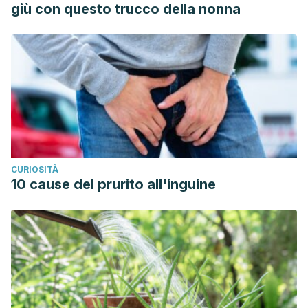
https://link.springer.com/article/10.2165/00007256-
giù con questo trucco della nonna
200131060-00002
Vollaard N y Metcalfe R. La investigación sobre los
beneficios para la salud del entrenamiento de intervalos
de velocidad debe centrarse en protocolos con menos y
más cortos sprints. 2017. Disponible en:
https://link.springer.com/article/10.1007%2Fs40279-017-
0727-x
CURIOSITÀ
10 cause del prurito all'inguine