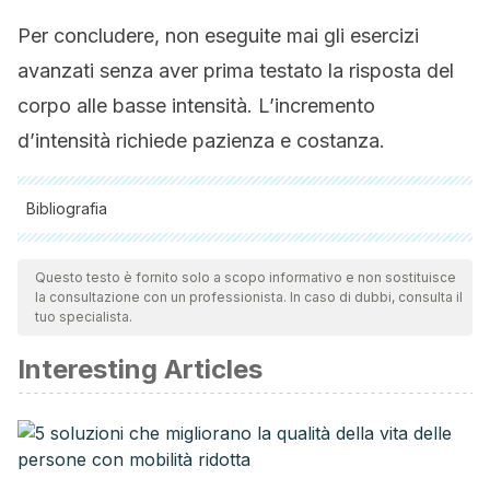
Per concludere, non eseguite mai gli esercizi
avanzati senza aver prima testato la risposta del
corpo alle basse intensità. L’incremento
d’intensità richiede pazienza e costanza.
Bibliografia
Tutte le fonti citate sono state esaminate a fondo dal nostro
team per garantirne la qualità, l'affidabilità, l'attualità e la
Questo testo è fornito solo a scopo informativo e non sostituisce
la consultazione con un professionista. In caso di dubbi, consulta il
validità. La bibliografia di questo articolo è stata considerata
tuo specialista.
affidabile e di precisione accademica o scientifica.
Interesting Articles
Koral J, Dustin J, Herrera R y Millet G. Seis sesiones de
entrenamiento de intervalos de velocidad mejoran el
rendimiento de carrera en atletas entrenados. 2018.
Disponible en: ncbi.nlm.nih.gov/pmc/articles/PMC5839711/