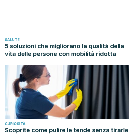
Ouerghi N, Kacem Ben Fradj M, Bezrati I, Khammassi M,
Feki M, Kaabachi N y Bouassida A. Efectos del
entrenamiento en intervalos de alta intensidad sobre la
composición corporal, el rendimiento aeróbico y
anaeróbico y los lípidos plasmáticos en hombres jóvenes
SALUTE
con sobrepeso / obesidad y peso normal. 2017. Disponible
5 soluzioni che migliorano la qualità della
en: https://www.ncbi.nlm.nih.gov/pmc/articles/PMC5819474/
vita delle persone con mobilità ridotta
Mero A, Komi P y Gregor R. Biomecánica del Sprint
Running. 2012. Disponible en:
https://link.springer.com/article/10.2165/00007256-
199213060-00002
Mark Glaister. Trabajo de sprint múltiple. 2012. Disponible
en: https://link.springer.com/article/10.2165/00007256-
200535090-00003
Ross A, Leveritt M y Riek S. Influencias neuronales en la
CURIOSITÀ
carrera de velocidad. 2012. Disponible en:
Scoprite come pulire le tende senza tirarle