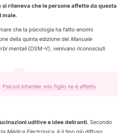
o
si riteneva che le persone affette da questa
l male.
are che la psicologia ha fatto enormi
one della quinta edizione del
Manuale
urbi mentali
(DSM-V), venivano riconosciuti
:
Psicosi infantile: mio figlio ne è affetto
ucinazioni uditive e idee deliranti.
Secondo
ta Médica Electrónica
, è il tipo più diffuso.