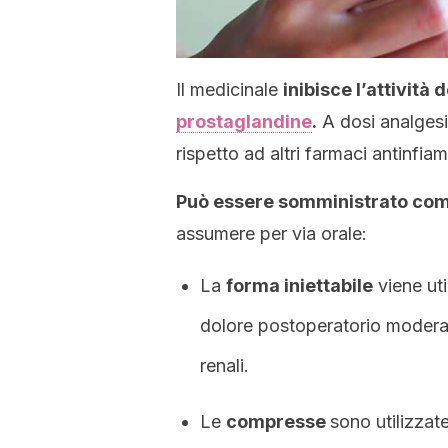
Il medicinale
inibisce l’attività 
prostaglandine
.
A dosi analgesi
rispetto ad altri farmaci antinfi
Può essere somministrato com
assumere per via orale:
La
forma iniettabile
viene uti
dolore postoperatorio moderat
renali.
Le
compresse
sono utilizzat