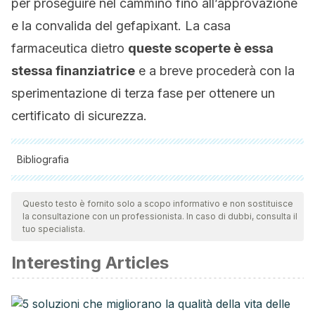
per proseguire nel cammino fino all’approvazione
e la convalida del gefapixant. La casa
farmaceutica dietro
queste scoperte è essa
stessa finanziatrice
e a breve procederà con la
sperimentazione di terza fase per ottenere un
certificato di sicurezza.
Bibliografia
Tutte le fonti citate sono state esaminate a fondo dal nostro
team per garantirne la qualità, l'affidabilità, l'attualità e la
Questo testo è fornito solo a scopo informativo e non sostituisce
la consultazione con un professionista. In caso di dubbi, consulta il
validità. La bibliografia di questo articolo è stata considerata
tuo specialista.
affidabile e di precisione accademica o scientifica.
Interesting Articles
Muccino, David, and Stuart Green. “Update on the clinical
development of gefapixant, a P2X3 receptor antagonist
for the treatment of refractory chronic cough.” Pulmonary