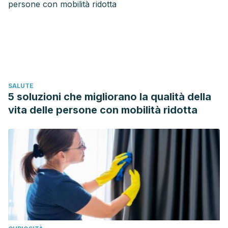
pharmacology & therapeutics (2019).
Richards, David, et al. “Action of MK‐7264 (gefapixant) at
human P2X3 and P2X2/3 receptors and in vivo efficacy in
models of sensitisation.” British journal of pharmacology
176.13 (2019): 2279-2291.
Muccino, D., et al. “Rationale and Design of Two, Phase 3,
SALUTE
Randomized Controlled Trials (COUGH-1 and COUGH-2) of
5 soluzioni che migliorano la qualità della
Gefapixant, A P2x3 Receptor Antagonist, in Refractory and
vita delle persone con mobilità ridotta
Unexplained Chronic Cough.” C37. SYMPTOMS, PLEURAL
DISEASE, BEHAVIORAL SCIENCE, AND OTHER TOPICS.
American Thoracic Society, 2019. A4700-A4700.