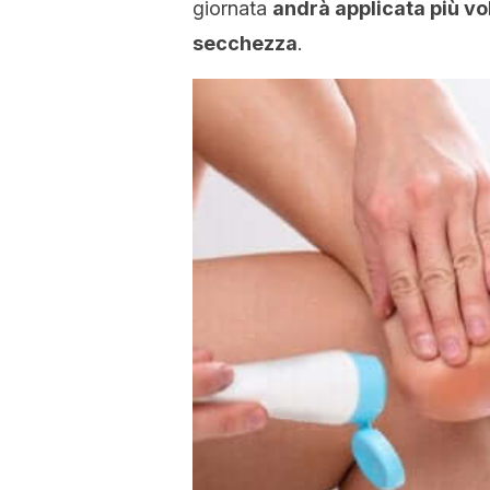
giornata
andrà applicata più vo
secchezza
.