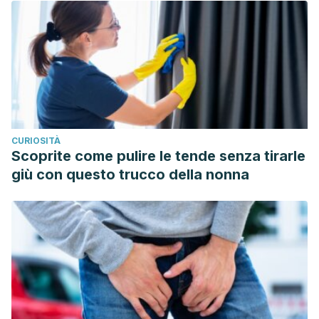
https://drhowardmurad.com/wp-
content/uploads/2018/01/dr-murad-jarcp.pdf
Yagnik, D., Serafin, V., & J Shah, A. (2018). Antimicrobial
activity of apple cider vinegar against Escherichia coli,
Staphylococcus aureus and Candida albicans;
downregulating cytokine and microbial protein
expression. Scientific reports, 8(1), 1732.
CURIOSITÀ
https://doi.org/10.1038/s41598-017-18618-x
Scoprite come pulire le tende senza tirarle
Solaleh Sadat Khezri, Atoosa Saidpour, Nima
giù con questo trucco della nonna
Hosseinzadeh, Zohreh Amiri. 2018.
Beneficial effects of Apple Cider Vinegar on weight
management, Visceral Adiposity Index and lipid profile in
overweight or obese subjects receiving restricted calorie
diet: A randomized clinical trial. Journal of Functional Foods.
(http://www.sciencedirect.com/science/article/pii/S1756464
Apple Cider Vinegar. WebMD.