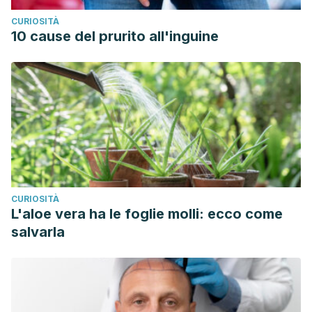
https://www.webmd.com/diet/apple-cider-vinegar-and-
CURIOSITÀ
your-health#2
10 cause del prurito all'inguine
Judy Gopal, Vimala Anthonydhason, Manikandan Muthu,
Enkhtaivan Gansukh, Somang Jung, Sechul Chul &
Sivanesan Iyyakkannu (2019) Authenticating apple cider
vinegar’s home remedy claims: antibacterial, antifungal,
antiviral properties and cytotoxicity aspect, Natural Product
Research, 33:6, 906-
910, DOI: 10.1080/14786419.2017.1413567
CURIOSITÀ
L'aloe vera ha le foglie molli: ecco come
salvarla