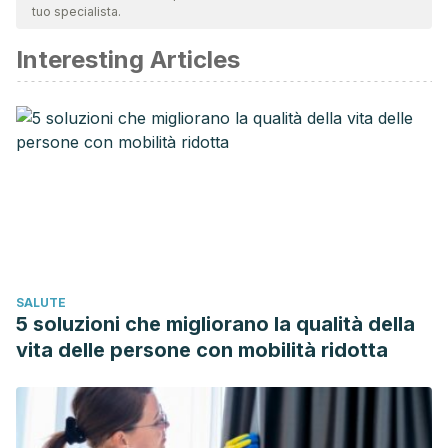
tuo specialista.
affidabile e di precisione accademica o scientifica.
Interesting Articles
Fernández-Caldas, E. (2001). Presente y futuro de la
inmunoterapia. ALERGOLOGIA E INMUNOLOGIA CLINICA, 16,
6-12.
Porras, O. (2008). Vacunación: esquemas y
recomendaciones generales. Acta Pediátrica
Costarricense.
Posfay-Barbe, K. M., & Greenberg, D. P. (2007).
Vacunación. In Atlas de Alergia e Inmunología Clínica.
https://doi.org/10.1016/b978-848174943-4.50023-5
SALUTE
5 soluzioni che migliorano la qualità della
vita delle persone con mobilità ridotta