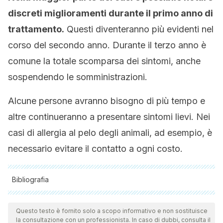
discreti miglioramenti durante il primo anno di
trattamento.
Questi diventeranno più evidenti nel
corso del secondo anno. Durante il terzo anno è
comune la totale scomparsa dei sintomi, anche
sospendendo le somministrazioni.
Alcune persone avranno bisogno di più tempo e
altre continueranno a presentare sintomi lievi. Nei
casi di allergia al pelo degli animali, ad esempio, è
necessario evitare il contatto a ogni costo.
Bibliografia
Tutte le fonti citate sono state esaminate a fondo dal nostro
team per garantirne la qualità, l'affidabilità, l'attualità e la
Questo testo è fornito solo a scopo informativo e non sostituisce
la consultazione con un professionista. In caso di dubbi, consulta il
validità. La bibliografia di questo articolo è stata considerata