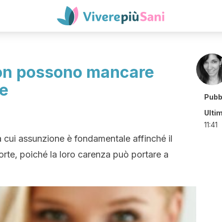
non possono mancare
ne
Pubb
Ulti
11:41
a cui assunzione è fondamentale affinché il
rte, poiché la loro carenza può portare a