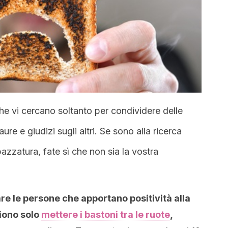
he vi cercano soltanto per condividere delle
ure e giudizi sugli altri. Se sono alla ricerca
pazzatura, fate sì che non sia la vostra
are le persone che apportano positività alla
liono solo
mettere i bastoni tra le ruote
,