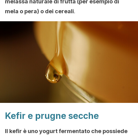
melassa naturale di frutta (per esempio di
mela o pera) o dei cereali
.
Kefir e prugne secche
Il kefir è uno yogurt fermentato che possiede