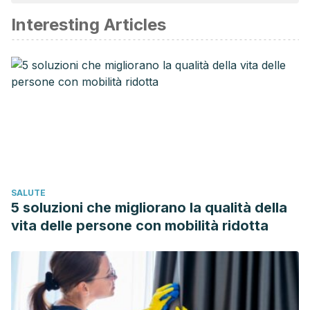
affidabile e di precisione accademica o scientifica.
Interesting Articles
Academía de Nutrición y Dietética de Estados Unidos.
(2019). “Negative-Calorie Foods” Still
Count.
https://www.eatright.org/health/weight-loss/fad-
diets/negative-calorie-foods-still-count
Izquierdo Hernández, A., Armenteros Borrell, M., Lancés
Cotilla, L., & Martín González, I. (2004). Alimentación
saludable.
Revista cubana de enfermería
,
20
(1), 1-1.
http://scielo.sld.cu/scielo.php?
script=sci_arttext&pid=S0864-03192004000100012
SALUTE
SELF Nutrición Data. (n.d.). Asparagus, cooked, boiled,
5 soluzioni che migliorano la qualità della
drained
https://nutritiondata.self.com/facts/vegetables-and-
vita delle persone con mobilità ridotta
vegetable-products/2312/2
Stelmach-Mardas, M., Rodacki, T., Dobrowolska-Iwanek,
J., Brzozowska, A., Walkowiak, J., Wojtanowska-Krosniak,
A., … & Boeing, H. (2016). Link between food energy