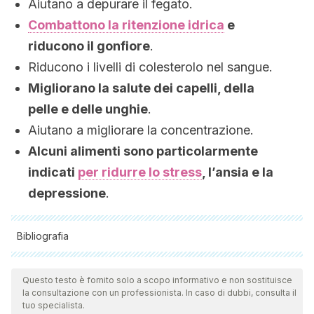
Aiutano a depurare il fegato.
Combattono la ritenzione idrica
e
riducono il gonfiore
.
Riducono i livelli di colesterolo nel sangue.
Migliorano la salute dei capelli, della
pelle e delle unghie
.
Aiutano a migliorare la concentrazione.
Alcuni alimenti sono particolarmente
indicati
per ridurre lo stress
, l’ansia e la
depressione
.
Bibliografia
Tutte le fonti citate sono state esaminate a fondo dal nostro
team per garantirne la qualità, l'affidabilità, l'attualità e la
Questo testo è fornito solo a scopo informativo e non sostituisce
la consultazione con un professionista. In caso di dubbi, consulta il
validità. La bibliografia di questo articolo è stata considerata
tuo specialista.