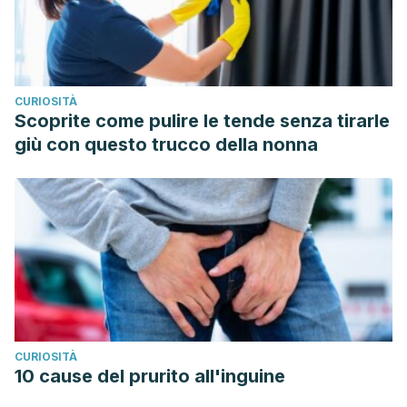
density and body weight changes in obese adults.
Nutrients
,
8
(4), 229.
https://www.ncbi.nlm.nih.gov/pmc/articles/PMC4848697/
Hossain, M. F., Akhtar, S., & Anwar, M. (2015). Nutritional
CURIOSITÀ
value and medicinal benefits of pineapple.
International
Scoprite come pulire le tende senza tirarle
Journal of Nutrition and Food Sciences
,
4
(1), 84-88.
giù con questo trucco della nonna
https://www.semanticscholar.org/paper/Nutritional-Value-
and-Medicinal-Benefits-of-Hossain-
Akhtar/2340d8ec3bbe1f2026df1ef076b976743c7f57ab
Sharma, K. D., Karki, S., Thakur, N. S., & Attri, S. (2012).
Chemical composition, functional properties and
processing of carrot—a review.
Journal of food science
and technology
,
49
(1), 22-32.
https://link.springer.com/article/10.1007/s13197-011-0310-7
CURIOSITÀ
10 cause del prurito all'inguine