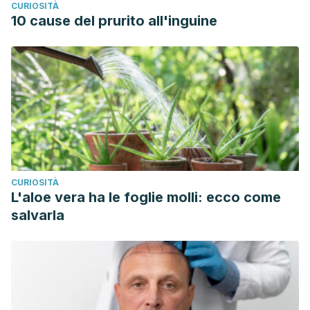
CURIOSITÀ
Jaramillo, N. (2018). Enfermedad cardiaca inducida por
10 cause del prurito all'inguine
radioterapia.
Revista colombiana de cardiologia
,
25
(1), 74-
79.
Wagemaker G, Guskova A, Bebeshko V, Griffiths N. Efectos
observados clínicamente. Boletín del OIEA 1996(3).
Disponible en
https://www.iaea.org/sites/default/files/38305892930_es.pdf.
CURIOSITÀ
L'aloe vera ha le foglie molli: ecco come
salvarla