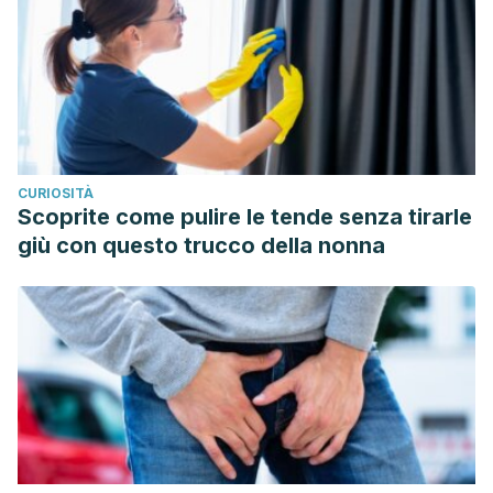
uncertainties in space radiation cancer risk
predictions.
PloS one
,
10
(3), e0120717.
Drugs.com. Enfermedad de la radiación. Drugs.com 2023.
Disponible en https://www.drugs.com/cg_esp/enfermedad-
de-la-radiación.html.
Hauer-Jensen, M., Denham, J. W., & Andreyev, H. J. N.
CURIOSITÀ
(2014). Radiation enteropathy—pathogenesis, treatment
Scoprite come pulire le tende senza tirarle
and prevention.
Nature reviews Gastroenterology &
giù con questo trucco della nonna
hepatology
,
11
(8), 470-479.
Kole, A. J., Kole, L., & Moran, M. S. (2017). Acute radiation
dermatitis in breast cancer patients: challenges and
solutions.
Breast Cancer: Targets and Therapy
,
9
, 313.
Puerta-Ortiz, J. A., & Morales-Aramburo, J. (2020). Efectos
biológicos de las radiaciones ionizantes.
Revista
Colombiana de Cardiología
,
27
, 61-71.
Velásquez, C. A., González, M., García-Orjuela, M. G., &