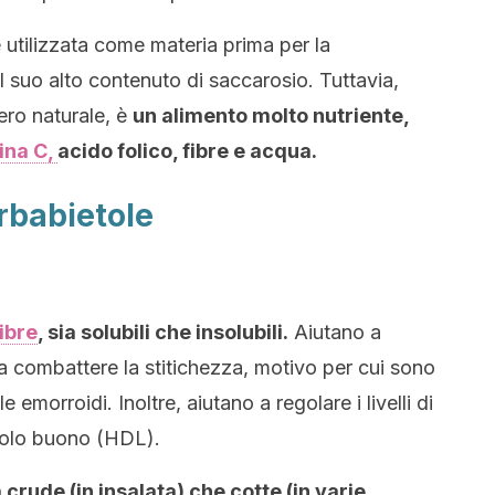
 utilizzata come materia prima per la
 suo alto contenuto di saccarosio. Tuttavia,
ero naturale, è
un alimento molto nutriente,
ina C,
acido folico, fibre e acqua.
arbabietole
fibre
, sia solubili che insolubili.
Aiutano a
 e a combattere la stitichezza, motivo per cui sono
e emorroidi. Inoltre, aiutano a regolare i livelli di
erolo buono (HDL).
rude (in insalata) che cotte (in varie