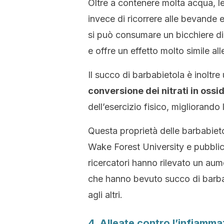
Oltre a contenere molta acqua, l
invece di ricorrere alle bevande e
si può consumare un bicchiere di 
e offre un effetto molto simile alle
Il succo di barbabietola è inoltr
conversione dei nitrati in ossid
dell’esercizio fisico, migliorando 
Questa proprietà delle barbabie
Wake Forest University
e
pubbli
ricercatori
hanno rilevato un aume
che hanno bevuto succo di barbabi
agli altri.
4. Alleate contro l’infiamm