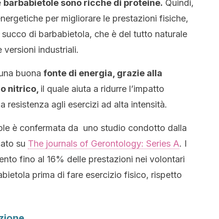
e
barbabietole sono ricche di proteine.
Quindi,
nergetiche per migliorare le prestazioni fisiche,
succo di barbabietola, che è del tutto naturale
 versioni industriali.
e una buona
fonte di energia, grazie alla
o nitrico,
il quale aiuta a ridurre l’impatto
la resistenza agli esercizi ad alta intensità.
tole è confermata da uno studio condotto dal
la
cato su
The journals of Gerontology: Series A
. I
nto fino al 16% delle prestazioni nei volontari
etola prima di fare esercizio fisico, rispetto
azione