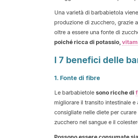
Una varietà di barbabietola viene
produzione di zucchero, grazie al
oltre a essere una fonte di zucch
poiché ricca di potassio,
vitam
I 7 benefici delle b
1. Fonte di fibre
Le barbabietole
sono ricche di
migliorare il transito intestinale
consigliate nelle diete per curare l
zucchero nel sangue e il colest
Possono essere consumate sia c