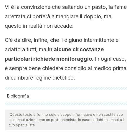
Vi è la convinzione che saltando un pasto, la fame
arretrata ci porterà a mangiare il doppio, ma
questo in realtà non accade.
C’è da dire, infine, che il digiuno intermittente è
adatto a tutti, ma
in alcune circostanze
particolari richiede monitoraggio.
In ogni caso,
è sempre bene chiedere consiglio al medico prima
di cambiare regime dietetico.
Bibliografia
Tutte le fonti citate sono state esaminate a fondo dal nostro
team per garantirne la qualità, l'affidabilità, l'attualità e la
Questo testo è fornito solo a scopo informativo e non sostituisce
la consultazione con un professionista. In caso di dubbi, consulta il
validità. La bibliografia di questo articolo è stata considerata
tuo specialista.
affidabile e di precisione accademica o scientifica.