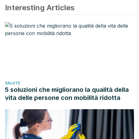
Interesting Articles
Varady KA., Roohk DJ., Hein BK., Gaylinn BD., et al.,
Modified alternate day fasting regimens reduce cell
proliferation rates to a similar extent as daily calorie
restriction in mice. FASEB J, 2008.
Antoni R., Johnston KL., Collins AL., Robertson MD., Effects
of intermittent fasting on glucose and lipid metabolism. Proc
Nutr Soc, 2017. 76 (3): 361-368.
Varady KA., Bhutani S., Church EC., Klempel MC., Short term
modified alternate day fasting: a novel dietary strategy for
SALUTE
weight loss and cardioprotection in obese adults. Am J Clin
5 soluzioni che migliorano la qualità della
Nutr, 2009. 90 (5): 1138-43.
vita delle persone con mobilità ridotta