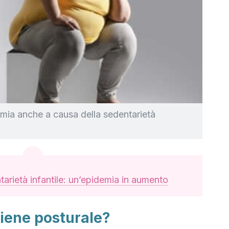
mia anche a causa della sedentarietà
arietà infantile: un’epidemia in aumento
giene posturale?