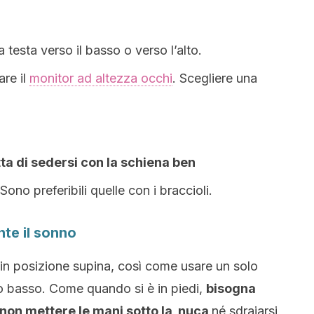
.
testa verso il basso o verso l’alto.
are il
monitor ad altezza occhi
. Scegliere una
a di sedersi con la schiena ben
Sono preferibili quelle con i braccioli.
te il sonno
o in posizione supina, così come usare un solo
o basso. Come quando si è in piedi,
bisogna
o, non mettere le mani sotto la nuca
né sdraiarsi