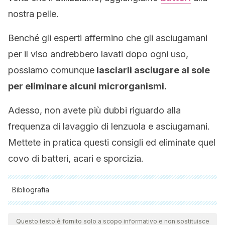
nostra pelle.
Benché gli esperti affermino che gli asciugamani
per il viso andrebbero lavati dopo ogni uso,
possiamo comunque
lasciarli asciugare al sole
per eliminare alcuni microrganismi.
Adesso, non avete più dubbi riguardo alla
frequenza di lavaggio di lenzuola e asciugamani.
Mettete in pratica questi consigli ed eliminate quel
covo di batteri, acari e sporcizia.
Bibliografia
Tutte le fonti citate sono state esaminate a fondo dal nostro
team per garantirne la qualità, l'affidabilità, l'attualità e la
Questo testo è fornito solo a scopo informativo e non sostituisce