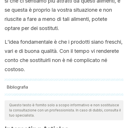
sì che ci sentiamo più attratti da questi alimenti, e
se questa è proprio la vostra situazione e non
riuscite a fare a meno di tali alimenti, potete
optare per dei sostituti.
L’idea fondamentale è che i prodotti siano freschi,
vari e di buona qualità. Con il tempo vi renderete
conto che sostituirli non è né complicato né
costoso.
Bibliografia
Tutte le fonti citate sono state esaminate a fondo dal nostro
team per garantirne la qualità, l'affidabilità, l'attualità e la
Questo testo è fornito solo a scopo informativo e non sostituisce
la consultazione con un professionista. In caso di dubbi, consulta il
validità. La bibliografia di questo articolo è stata considerata
tuo specialista.
affidabile e di precisione accademica o scientifica.