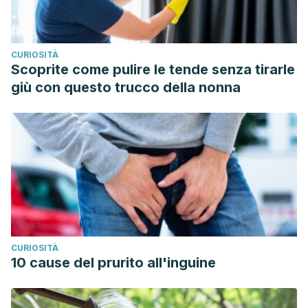
Harvard T.H. Chan. Sugary Drinks.
https://www.hsph.harvard.edu/nutritionsource/healthy-
drinks/sugary-drinks/
CURIOSITÀ
Fundación Española de la Nutrición. Mantequilla.
Scoprite come pulire le tende senza tirarle
http://www.fen.org.es/mercadoFen/pdfs/mantequilla.pdf
giù con questo trucco della nonna
Fundación Española de la Nutrición. Margarina.
http://www.fen.org.es/mercadoFen/pdfs/margarina.pdf
Fundación Española de la Nutrición. Pan blanco.
http://www.fen.org.es/mercadoFen/pdfs/panblanco.pdf
CURIOSITÀ
10 cause del prurito all'inguine