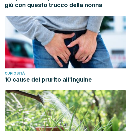
5774-4e37-885f-fd8a77eeaaed%7D
giù con questo trucco della nonna
Lavados nasales. En Familia. Asociación Española de
Pediatría. España; 2017.
https://www.mendeley.com/catalogue/371e6bd3-2370-
306d-9ea8-93c99df0072d/?
utm_source=desktop&utm_medium=1.19.4&utm_campaign=ope
fcf4-4b00-98ea-736d716a1764%7D
Mucopurulento. Diccionario médico-biológico, histórico y
etimológico.
CURIOSITÀ
https://dicciomed.usal.es/palabra/mucopurulento-ta
10 cause del prurito all'inguine