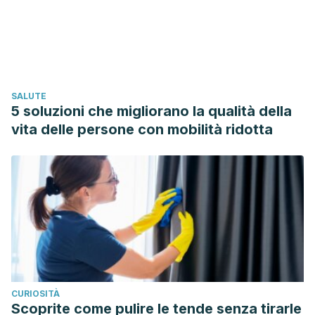
utm_source=desktop&utm_medium=1.19.4&utm_campaign=op
e0ad-4898-a9e3-2e5ceb444958%7D
C Llor. Infecciones del tracto respiratorio inferior. Atención
Primaria Práctica. 2019.
https://www.mendeley.com/catalogue/9623eab2-f1be-
SALUTE
3e8e-842d-0f71bf417e9a/?
5 soluzioni che migliorano la qualità della
utm_source=desktop&utm_medium=1.19.4&utm_campaign=o
vita delle persone con mobilità ridotta
65fa-4796-a26b-060d81a8137b%7D
Congestión nasal. Mayo Clinic.
https://www.mayoclinic.org/es-es/symptoms/nasal-
congestion/basics/definition/sym-20050644
Eccles R. El papel de la congestión nasal como defensa
contra los virus respiratorios. 2021.
https://www.mendeley.com/catalogue/607fa796-6f42-
3b3e-8f3c-14e9df7b6dbb/?
CURIOSITÀ
utm_source=desktop&utm_medium=1.19.4&utm_campaign=o
Scoprite come pulire le tende senza tirarle