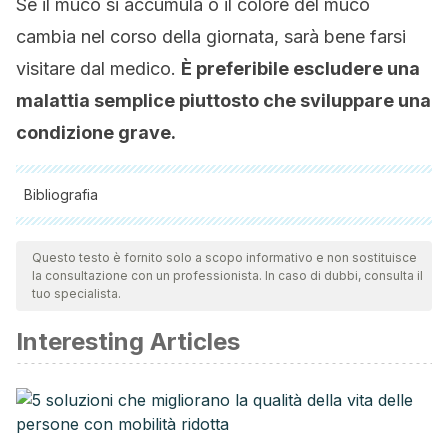
Se il muco si accumula o il colore del muco
cambia nel corso della giornata, sarà bene farsi
visitare dal medico.
È preferibile escludere una
malattia semplice piuttosto che sviluppare una
condizione grave.
Bibliografia
Tutte le fonti citate sono state esaminate a fondo dal nostro
team per garantirne la qualità, l'affidabilità, l'attualità e la
Questo testo è fornito solo a scopo informativo e non sostituisce
la consultazione con un professionista. In caso di dubbi, consulta il
validità. La bibliografia di questo articolo è stata considerata
tuo specialista.
affidabile e di precisione accademica o scientifica.
Interesting Articles
Bouza J, Luque M, Muñoz I. Infecciones víricas del tracto
respiratorio. Pediatría Integral. España; 2021.
https://www.mendeley.com/catalogue/34c17a00-ad2c-
3982-abc0-ecdb4120fbbf/?