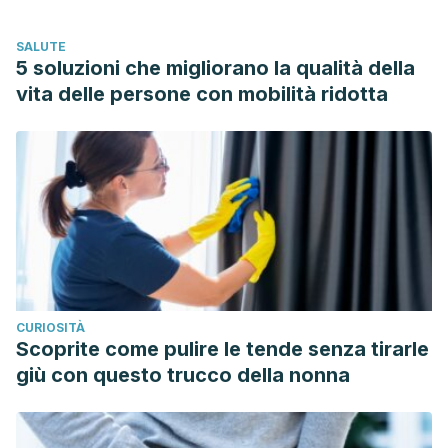
Dunn, A. L., Trivedi, M. H., Kampert, J. B., Clark, C. G., &
SALUTE
Chambliss, H. O. (2005). Exercise treatment for depression:
5 soluzioni che migliorano la qualità della
Efficacy and dose response. American Journal of
vita delle persone con mobilità ridotta
Preventive Medicine.
https://doi.org/10.1016/j.amepre.2004.09.003
Brown, K. W., & Ryan, R. M. (2003). The Benefits of Being
Present: Mindfulness and Its Role in Psychological Well-
Being. Journal of Personality and Social Psychology.
https://doi.org/10.1037/0022-3514.84.4.822
CURIOSITÀ
Scoprite come pulire le tende senza tirarle
giù con questo trucco della nonna