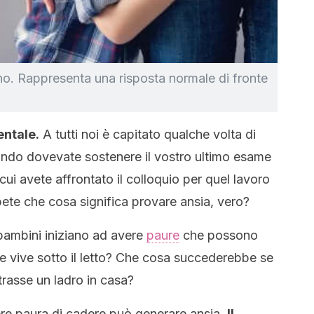
ano. Rappresenta una risposta normale di fronte
ntale.
A tutti noi è capitato qualche volta di
uando dovevate sostenere il vostro ultimo esame
 cui avete affrontato il colloquio per quel lavoro
ete che cosa significa provare ansia, vero?
i bambini iniziano ad avere
paure
che possono
e vive sotto il letto? Che cosa succederebbe se
trasse un ladro in casa?
vere paura di cadere può generare ansia.
Il