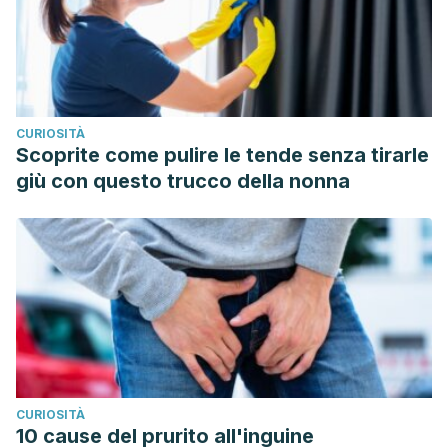
Silove, D. M., Marnane, C. L., Wagner, R., Manicavasagar, V.
L., & Rees, S. (2010). The prevalence and correlates of
adult separation anxiety disorder in an anxiety clinic.
BMC
psychiatry
,
10
(1), 21.
CURIOSITÀ
Scoprite come pulire le tende senza tirarle
giù con questo trucco della nonna
CURIOSITÀ
10 cause del prurito all'inguine