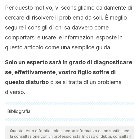
Per questo motivo, vi sconsigliamo caldamente di
cercare di risolvere il problema da soli. È meglio
seguire i consigli di chi sa davvero come
comportarsi e usare le informazioni esposte in
questo articolo come una semplice guida.
Solo un esperto sarà in grado di diagnosticare
se, effettivamente, vostro figlio soffre di
questo disturbo
o se si tratta di un problema
diverso.
Bibliografia
Tutte le fonti citate sono state esaminate a fondo dal nostro
team per garantirne la qualità, l'affidabilità, l'attualità e la
Questo testo è fornito solo a scopo informativo e non sostituisce
la consultazione con un professionista. In caso di dubbi, consulta il
validità. La bibliografia di questo articolo è stata considerata