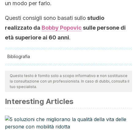
un modo per farlo.
Questi consigli sono basati sullo
studio
realizzato da
Bobby Popovic
sulle persone di
età superiore ai 60 anni
.
Bibliografia
Tutte le fonti citate sono state esaminate a fondo dal nostro
team per garantirne la qualità, l'affidabilità, l'attualità e la
Questo testo è fornito solo a scopo informativo e non sostituisce
la consultazione con un professionista. In caso di dubbi, consulta il
validità. La bibliografia di questo articolo è stata considerata
tuo specialista.
affidabile e di precisione accademica o scientifica.
Interesting Articles
Cavada¹, I. C. (2010). Factores de riesgo modificables para
enfermedad cardiovascular en niños. In
Anales
Venezolanos de Nutrición
(Vol. 23, No. 2, pp. 100-107).
Available at:
https://www.bitacoramedica.com/wp-
content/uploads/2011/08/Factores-de-riesgo-