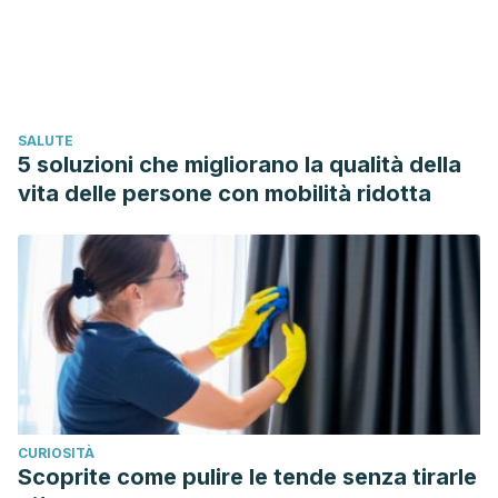
modificables-para-enfermedad-cardiovascular-en-
ni%C3%B1os.pdf
. Accessed 08/05/2020.
Pereira, G. A., & Gosling, M. (2017). Los viajeros y sus
motivaciones: Un estudio exploratorio sobre quienes aman
SALUTE
viajar.
Estudios y perspectivas en turismo
,
26
(1), 62-85.
5 soluzioni che migliorano la qualità della
Available at:
https://dialnet.unirioja.es/servlet/articulo?
vita delle persone con mobilità ridotta
codigo=6324197
. Accessed 08/05/2020.
Zaccagnini, J. (2010). Amistad y bienestar psicológico: el
papel de los “amigos c”.
Encuentros en psicología
social
,
5
(1), 63-72. Available at:
http://emotional.intelligence.uma.es/documentos/Zaccagnini,_J
72.pdf
. Accessed 08/05/2020.
CURIOSITÀ
Scoprite come pulire le tende senza tirarle