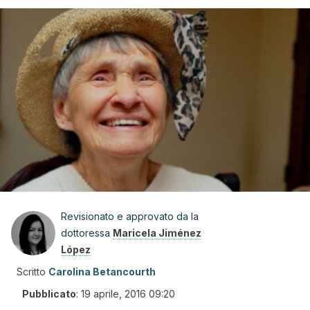
Revisionato e approvato da la
dottoressa
Maricela Jiménez
López
Scritto
Carolina Betancourth
Pubblicato
:
19 aprile, 2016 09:20