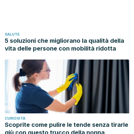
2018. Available at:
http://www.madrid.org/cs/Satellite?
blobcol=urldata&blobheader=application%2Fpdf&blobhead
disposition&blobheadername2=cadena&blobheadervalue1=
Accessed 11/21, 2018.
SALUTE
Wikipedia. Hipertrigliceridemia. 2018. Available at:
5 soluzioni che migliorano la qualità della
https://es.wikipedia.org/wiki/Hipertrigliceridemia
. Accessed
vita delle persone con mobilità ridotta
11/21, 2018.
CURIOSITÀ
Scoprite come pulire le tende senza tirarle
giù con questo trucco della nonna