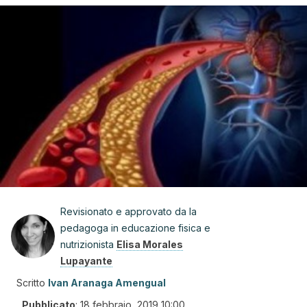
Revisionato e approvato da la
pedagoga in educazione fisica e
nutrizionista
Elisa Morales
Lupayante
Scritto
Ivan Aranaga Amengual
Pubblicato
:
18 febbraio, 2019 10:00