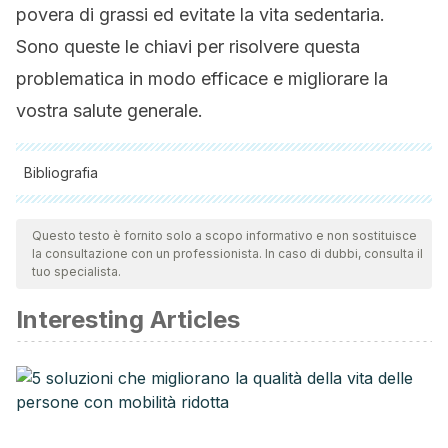
povera di grassi ed evitate la vita sedentaria.
Sono queste le chiavi per risolvere questa
problematica in modo efficace e migliorare la
vostra salute generale.
Bibliografia
Tutte le fonti citate sono state esaminate a fondo dal nostro
team per garantirne la qualità, l'affidabilità, l'attualità e la
Questo testo è fornito solo a scopo informativo e non sostituisce
la consultazione con un professionista. In caso di dubbi, consulta il
validità. La bibliografia di questo articolo è stata considerata
tuo specialista.
affidabile e di precisione accademica o scientifica.
Interesting Articles
MedlinePlus. Triglicéridos. 2018. Available at:
https://medlineplus.gov/spanish/triglycerides.html
.
Accessed 11/21, 2018.
Servicio Madrileño de Salud. Recomendaciones dietético
nutricionales “para pacientes con hipertrigliceridemia”.