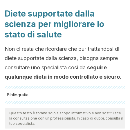
Diete supportate dalla
scienza per migliorare lo
stato di salute
Non ci resta che ricordare che pur trattandosi di
diete supportate dalla scienza, bisogna sempre
consultare uno specialista così da
seguire
qualunque dieta in modo controllato e sicuro
.
Bibliografia
Tutte le fonti citate sono state esaminate a fondo dal nostro
team per garantirne la qualità, l'affidabilità, l'attualità e la
Questo testo è fornito solo a scopo informativo e non sostituisce
la consultazione con un professionista. In caso di dubbi, consulta il
validità. La bibliografia di questo articolo è stata considerata
tuo specialista.
affidabile e di precisione accademica o scientifica.