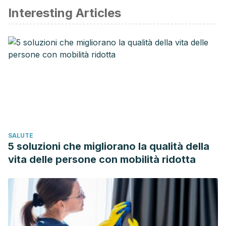
Interesting Articles
Bricarello LP., Poltronieri F., Fernandes R., Retondario A., et
al., Effects of the dietary approach to stop hypertension
(DASH) diet on blood pressure, overweight and obesity in
adolescents: a systematic review. Clin Nutr ESPEN, 2018.
Malinowski B., Zalewska K., Wesierska A., Sokolowska MM.,
et al., Intermittent fasting and cardiovascular disorders – an
overview. Nutrients, 2019.
More T., Tinsley G., Bianco A., Marcollin G., Francesco
Pacelli Q., et al., Effects of eight weeks of time restricted
SALUTE
feeding (16/8) on basal metabolism, maximal strength,
5 soluzioni che migliorano la qualità della
body composition, inflammation and cardiovascular risk
vita delle persone con mobilità ridotta
factors in resistance trained males. J Transl Med, 2016.
Mellina V., Craig W., Levin S., Position of the academy of
nutrition and dietetics: vegetarian diets. Journal of the
Academy of Nutrition and Dietetics, 2016.
Khaleova H., Levin S., Barnard N., Cardio metabolic