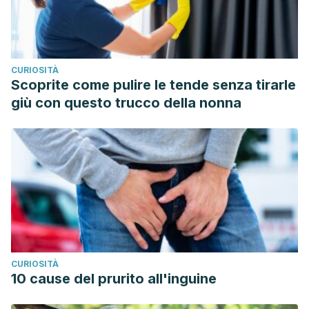
benefits of plant based diets. Nutrients, 2017.
Harvey C., Schofield GM., Zinn C., Thronley SJ., et al., Low
carbohydrate diets differing in carbohydrate restriction
CURIOSITÀ
improve cardiometabolic and anthropometric markers in
Scoprite come pulire le tende senza tirarle
healthy adutls: a randomised clinical trial. PeerJ, 2019.
giù con questo trucco della nonna
CURIOSITÀ
10 cause del prurito all'inguine