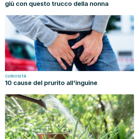
giù con questo trucco della nonna
delayed-onset-muscle-soreness
(accessed 16 October
2019).
Ingraham, P. Post-Exercise, Delayed Onset Muscle
Soreness.
Pain Science
. Updated Apr 24, 2019.
https://www.painscience.com/articles/delayed-onset-
muscle-soreness.php
(accessed 16 October 2019).
CURIOSITÀ
10 cause del prurito all'inguine