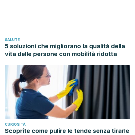
16 October 2019).
Heiss, R., Lutter, C., Freiwald, J., Hoppe, M., Grim, C.,
Poettgen, K., Forst, R., Bloch, W., Hüttel, M. and Hotfiel, T.
(2019). Advances in Delayed-Onset Muscle Soreness
SALUTE
(DOMS) – Part II: Treatment and Prevention.
5 soluzioni che migliorano la qualità della
Sportverletzung Sportschaden
, 33(01), pp.21-29.
vita delle persone con mobilità ridotta
https://www.ncbi.nlm.nih.gov/pubmed/30865998
(accessed
16 October 2019).
Physiopedia contributors. Delayed onset muscle soreness
(DOMS).
Physiopedia
, date of last revision: 1 March 2019.
https://www.physio-pedia.com/index.php?
title=Delayed_onset_muscle_soreness_(DOMS)&oldid=20665
(accessed 16 October 2019).
Miller, J. Wong, A. DOMS – Delayed Onset Muscle
CURIOSITÀ
Soreness.
Physioworks.
Last updated 11-Oct-2019.
Scoprite come pulire le tende senza tirarle
https://physioworks.com.au/injuries-conditions-1/doms-