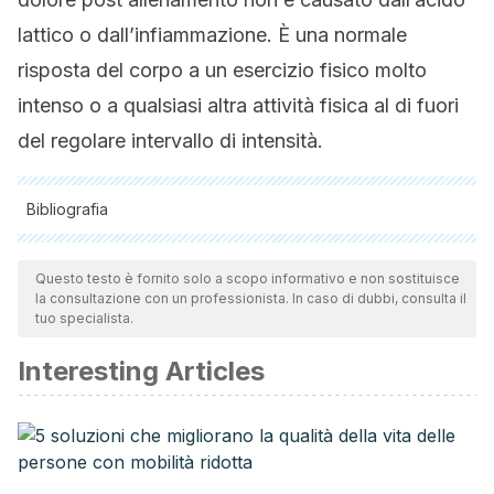
lattico o dall’infiammazione. È una normale
risposta del corpo a un esercizio fisico molto
intenso o a qualsiasi altra attività fisica al di fuori
del regolare intervallo di intensità.
Bibliografia
Tutte le fonti citate sono state esaminate a fondo dal nostro
team per garantirne la qualità, l'affidabilità, l'attualità e la
Questo testo è fornito solo a scopo informativo e non sostituisce
la consultazione con un professionista. In caso di dubbi, consulta il
validità. La bibliografia di questo articolo è stata considerata
tuo specialista.
affidabile e di precisione accademica o scientifica.
Interesting Articles
Hotfiel, T., Freiwald, J., Hoppe, M., Lutter, C. and Forst, R.
(2018). Advances in Delayed-Onset Muscle Soreness
(DOMS): Part I: Pathogenesis and Diagnostics.
Sportverletzung Sportschaden
, 32(04), pp.243-250.
https://www.ncbi.nlm.nih.gov/pubmed/30537791
(accessed